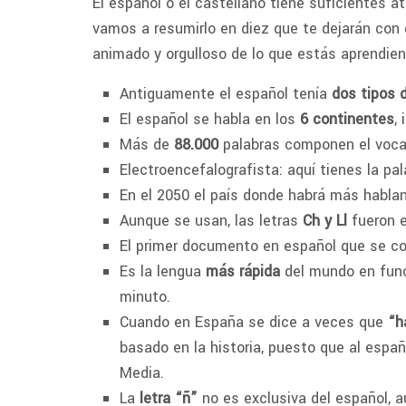
El español o el castellano tiene suficientes at
vamos a resumirlo en diez que te dejarán con
animado y orgulloso de lo que estás aprendien
Antiguamente el español tenía
dos tipos 
El español se habla en los
6 continentes
,
Más de
88.000
palabras componen el vocab
Electroencefalografista: aquí tienes la pa
En el 2050 el país donde habrá más habl
Aunque se usan, las letras
Ch y Ll
fueron e
El primer documento en español que se c
Es la lengua
más rápida
del mundo en func
minuto.
Cuando en España se dice a veces que
“h
basado en la historia, puesto que al espa
Media.
La
letra “ñ”
no es exclusiva del español, a