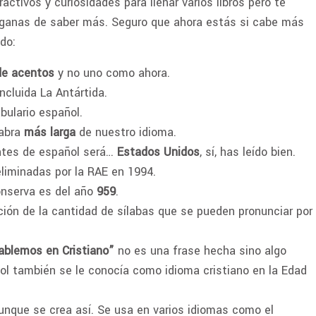
ractivos y curiosidades para llenar varios libros pero te
 ganas de saber más. Seguro que ahora estás si cabe más
do:
de acentos
y no uno como ahora.
 incluida La Antártida.
ulario español.
labra
más larga
de nuestro idioma.
antes de español será…
Estados Unidos
, sí, has leído bien.
liminadas por la RAE en 1994.
onserva es del año
959
.
ión de la cantidad de sílabas que se pueden pronunciar por
ablemos en Cristiano”
no es una frase hecha sino algo
ñol también se le conocía como idioma cristiano en la Edad
unque se crea así. Se usa en varios idiomas como el